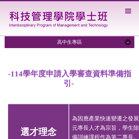
跳
到
主
要
內
容
高中生專區
區
招生資訊
-114學年度申請入學審查資料準備指
學系特色
引-
入學管道
未來發展
獎學金資訊
為因應產業快速變遷之發展
交換生資訊
元專長人才為宗旨，學生除
選才理念
備訓練課程作為第二專長。
審查資料準備指引