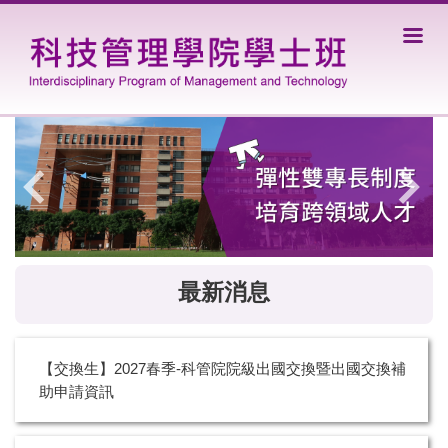
跳
到
主
要
內
容
區
最新消息
【交換生】2027春季-科管院院級出國交換暨出國交換補
助申請資訊